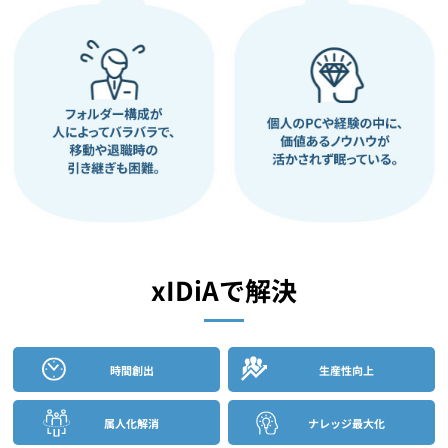
xIDiAで解決
時間創出
生産性向上
属人化解消
ナレッジ最大化