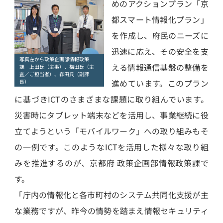
めのアクションプラン「京
都スマート情報化プラン」
を作成し、府民のニーズに
迅速に応え、その安全を支
写真左から政策企画部情報政策
える情報通信基盤の整備を
課 上田氏（主事）、梅田氏（主
査／ご担当者）、森田氏（副課
進めています。このプラン
長）
に基づきICTのさまざまな課題に取り組んでいます。
災害時にタブレット端末などを活用し、事業継続に役
立てようという「モバイルワーク」への取り組みもそ
の一例です。このようなICTを活用した様々な取り組
みを推進するのが、京都府 政策企画部情報政策課で
す。
「庁内の情報化と各市町村のシステム共同化支援が主
な業務ですが、昨今の情勢を踏まえ情報セキュリティ