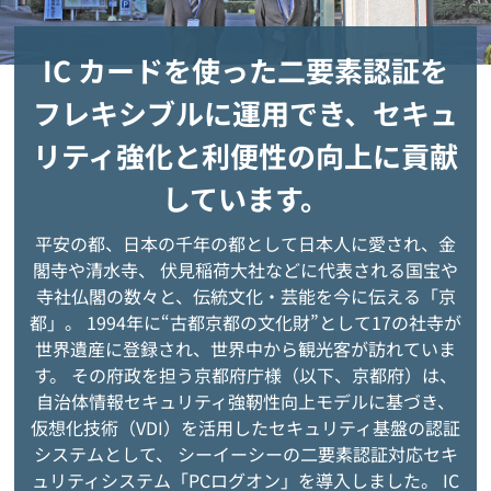
IC カードを使った二要素認証を
フレキシブルに運用でき、
セキュ
リティ強化と利便性の向上に貢献
しています。
平安の都、日本の千年の都として日本人に愛され、金
閣寺や清水寺、
伏見稲荷大社などに代表される国宝や
寺社仏閣の数々と、伝統文化・芸能を今に伝える「京
都」。
1994年に“古都京都の文化財”として17の社寺が
世界遺産に登録され、世界中から観光客が訪れていま
す。
その府政を担う京都府庁様（以下、京都府）は、
自治体情報セキュリティ強靭性向上モデルに基づき、
仮想化技術（VDI）を活用したセキュリティ基盤の認証
システムとして、
シーイーシーの二要素認証対応セキ
ュリティシステム「PCログオン」を導入しました。
IC